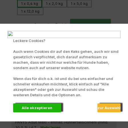
1 x 0,4 kg
1 x 2,0 kg
1 x 5,0 kg
1 x 12,0 kg
Produkt Anzahl: Gib den gewünschten Wert ein oder benutze die Scha
Beutel
In den Warenkorb
Zum Merkzettel hinzufügen
Leckere Cookies?
INFO zu Liefer- und Versandkosten
Auch wenn Cookies dir auf den Keks gehen, auch wir sind
gesetzlich verpflichtet, dich darauf aufmerksam zu
Produktnummer:
70255
machen, dass wir nicht nur welche für Hunde haben,
sondern auch auf unserer website nutzen.
Wenn das für dich o.k. ist und du bei uns einfacher und
Beschreibung
schneller einkaufen möchtest, klick einfach auf "Alle
akzeptieren" oder geh zur Auswahl und schau die
Fleischanteil: nur Huhn! Und hier mal etwas für alle
weiteren Details und die Optionen an.
größeren Hunde !Alleinnahrung für normal und leicht
aktive,…
Mehr
Alle akzeptieren
zur Auswahl
Zusammensetzung
PANYS Adult Maxi - enthält: Hühnerfleischmehl (mind.
30,0 % i.d.T...
Mehr lesen