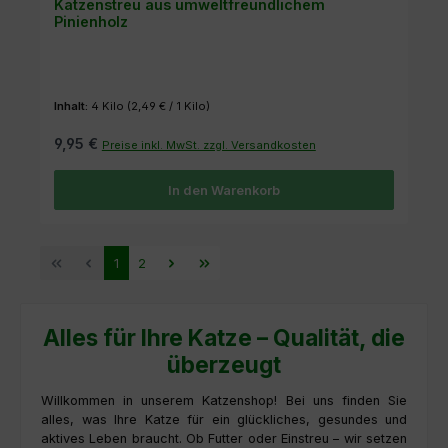
Katzenstreu aus umweltfreundlichem
Pinienholz
Inhalt:
4 Kilo
(2,49 € / 1 Kilo)
9,95 €
Preise inkl. MwSt. zzgl. Versandkosten
In den Warenkorb
Seite
Seite
1
2
Alles für Ihre Katze – Qualität, die
überzeugt
Willkommen in unserem Katzenshop! Bei uns finden Sie
alles, was Ihre Katze für ein glückliches, gesundes und
aktives Leben braucht. Ob Futter oder Einstreu – wir setzen