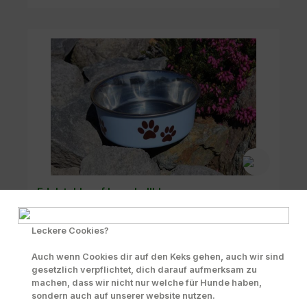
Edelstahlnapf Luna hellblau
Leckere Cookies?
Auch wenn Cookies dir auf den Keks gehen, auch wir sind
gesetzlich verpflichtet, dich darauf aufmerksam zu
machen, dass wir nicht nur welche für Hunde haben,
4,75 €-14,25 €
Varianten erhältlich
sondern auch auf unserer website nutzen.
Preise inkl. MwSt. zzgl. Versandkosten