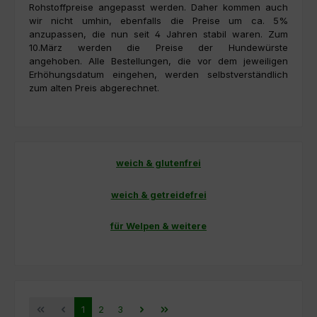
Rohstoffpreise angepasst werden.
Daher kommen auch
wir nicht umhin, ebenfalls die Preise um ca. 5%
anzupassen, die nun seit 4 Jahren stabil waren.
Zum
10.März werden die Preise der Hundewürste
angehoben.
Alle Bestellungen, die vor dem jeweiligen
Erhöhungsdatum eingehen, werden selbstverständlich
zum alten Preis abgerechnet.
weich & glutenfrei
weich & getreidefrei
für Welpen & weitere
Seite
Seite
Seite
1
2
3