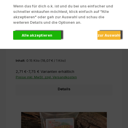
Wenn das für dich o.k. ist und du bei uns einfacher und
schneller einkaufen möchtest, klick einfach auf "Alle
akzeptieren" oder geh zur Auswahl und schau die
weiteren Details und die Optionen an.
Mini Kartoffelhäppchen Büffel
Alle akzeptieren
zur Auswahl
Inhalt:
0.15 Kilo
(18,07 € / 1 Kilo)
2,71 €-7,75 €
Varianten erhältlich
Preise inkl. MwSt. zzgl. Versandkosten
Details