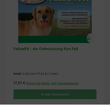
FellowFit - die Oelmischung fürs Fell
Inhalt:
0.25 Liter
(71,24 € / 1 Liter)
17,81 €
Preise inkl. MwSt. zzgl. Versandkosten
In den Warenkorb