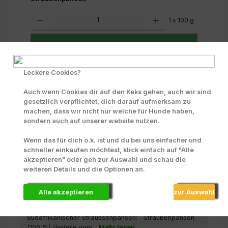
Produkt Anzahl: Gib den gewünschten Wert ein oder benutze die Scha
1 x 100 g
In den Warenkorb
Zum Merkzettel hinzufügen
Leckere Cookies?
INFO zu Liefer- und Versandkosten
Auch wenn Cookies dir auf den Keks gehen, auch wir sind
gesetzlich verpflichtet, dich darauf aufmerksam zu
Produktnummer:
71466
machen, dass wir nicht nur welche für Hunde haben,
sondern auch auf unserer website nutzen.
Wenn das für dich o.k. ist und du bei uns einfacher und
Beschreibung
schneller einkaufen möchtest, klick einfach auf "Alle
akzeptieren" oder geh zur Auswahl und schau die
Der ultimative Kauspaß Südafrikanischer
weiteren Details und die Optionen an.
Straußenpansen besonders für ernährungssensible
Hunde. PANYS Naturknabbersnack Gol…
Mehr
Alle akzeptieren
zur Auswahl
Zusammensetzung
Südafrikanischer Straussenpansen: Straußenpansen
(100 %) Vorteile vom...
Mehr lesen